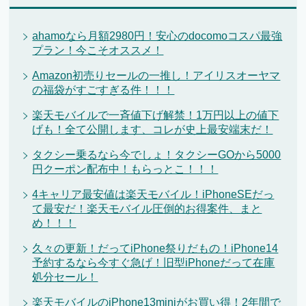
ahamoなら月額2980円！安心のdocomoコスパ最強
プラン！今こそオススメ！
Amazon初売りセールの一推し！アイリスオーヤマ
の福袋がすごすぎる件！！！
楽天モバイルで一斉値下げ解禁！1万円以上の値下
げも！全て公開します、コレが史上最安端末だ！
タクシー乗るなら今でしょ！タクシーGOから5000
円クーポン配布中！もらっとこ！！！
4キャリア最安値は楽天モバイル！iPhoneSEだっ
て最安だ！楽天モバイル圧倒的お得案件、まと
め！！！
久々の更新！だってiPhone祭りだもの！iPhone14
予約するなら今すぐ急げ！旧型iPhoneだって在庫
処分セール！
楽天モバイルのiPhone13miniがお買い得！2年間で