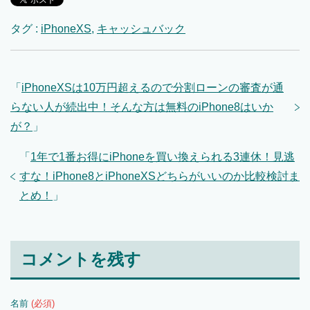
タグ :
iPhoneXS
,
キャッシュバック
「
iPhoneXSは10万円超えるので分割ローンの審査が通
らない人が続出中！そんな方は無料のiPhone8はいか
が？
」
「
1年で1番お得にiPhoneを買い換えられる3連休！見逃
すな！iPhone8とiPhoneXSどちらがいいのか比較検討ま
とめ！
」
コメントを残す
名前
(必須)