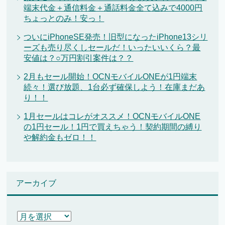
端末代金＋通信料金＋通話料金全て込みで4000円
ちょっとのみ！安っ！
ついにiPhoneSE発売！旧型になったiPhone13シリ
ーズも売り尽くしセールだ！いったいいくら？最
安値は？○万円割引案件は？？
2月もセール開始！OCNモバイルONEが1円端末
続々！選び放題、1台必ず確保しよう！在庫まだあ
り！！
1月セールはコレがオススメ！OCNモバイルONE
の1円セール！1円で買えちゃう！契約期間の縛り
や解約金もゼロ！！
アーカイブ
ア