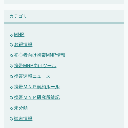
ー
カ
イ
カテゴリー
ブ
MNP
お得情報
初心者向け携帯MNP情報
携帯MNP向けツール
携帯速報ニュース
携帯ＭＮＰ契約ルール
携帯ＭＮＰ研究所雑記
未分類
端末情報