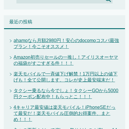
最近の投稿
ahamoなら月額2980円！安心のdocomoコスパ最強
プラン！今こそオススメ！
Amazon初売りセールの一推し！アイリスオーヤマ
の福袋がすごすぎる件！！！
楽天モバイルで一斉値下げ解禁！1万円以上の値下
げも！全て公開します、コレが史上最安端末だ！
タクシー乗るなら今でしょ！タクシーGOから5000
円クーポン配布中！もらっとこ！！！
4キャリア最安値は楽天モバイル！iPhoneSEだっ
て最安だ！楽天モバイル圧倒的お得案件、まと
め！！！