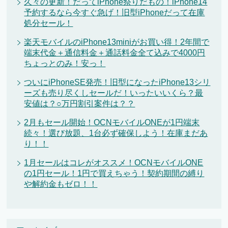
久々の更新！だってiPhone祭りだもの！iPhone14
予約するなら今すぐ急げ！旧型iPhoneだって在庫
処分セール！
楽天モバイルのiPhone13miniがお買い得！2年間で
端末代金＋通信料金＋通話料金全て込みで4000円
ちょっとのみ！安っ！
ついにiPhoneSE発売！旧型になったiPhone13シリ
ーズも売り尽くしセールだ！いったいいくら？最
安値は？○万円割引案件は？？
2月もセール開始！OCNモバイルONEが1円端末
続々！選び放題、1台必ず確保しよう！在庫まだあ
り！！
1月セールはコレがオススメ！OCNモバイルONE
の1円セール！1円で買えちゃう！契約期間の縛り
や解約金もゼロ！！