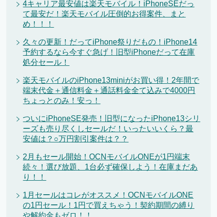
4キャリア最安値は楽天モバイル！iPhoneSEだっ
て最安だ！楽天モバイル圧倒的お得案件、まと
め！！！
久々の更新！だってiPhone祭りだもの！iPhone14
予約するなら今すぐ急げ！旧型iPhoneだって在庫
処分セール！
楽天モバイルのiPhone13miniがお買い得！2年間で
端末代金＋通信料金＋通話料金全て込みで4000円
ちょっとのみ！安っ！
ついにiPhoneSE発売！旧型になったiPhone13シリ
ーズも売り尽くしセールだ！いったいいくら？最
安値は？○万円割引案件は？？
2月もセール開始！OCNモバイルONEが1円端末
続々！選び放題、1台必ず確保しよう！在庫まだあ
り！！
1月セールはコレがオススメ！OCNモバイルONE
の1円セール！1円で買えちゃう！契約期間の縛り
や解約金もゼロ！！