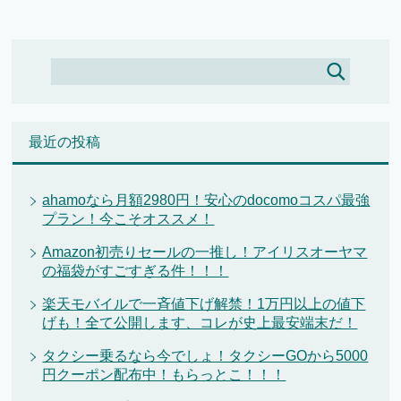
最近の投稿
ahamoなら月額2980円！安心のdocomoコスパ最強
プラン！今こそオススメ！
Amazon初売りセールの一推し！アイリスオーヤマ
の福袋がすごすぎる件！！！
楽天モバイルで一斉値下げ解禁！1万円以上の値下
げも！全て公開します、コレが史上最安端末だ！
タクシー乗るなら今でしょ！タクシーGOから5000
円クーポン配布中！もらっとこ！！！