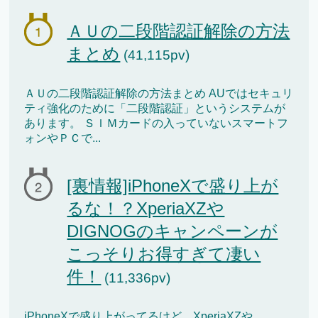
ＡＵの二段階認証解除の方法
まとめ
(41,115pv)
ＡＵの二段階認証解除の方法まとめ AUではセキュリ
ティ強化のために「二段階認証」というシステムが
あります。 ＳＩＭカードの入っていないスマートフ
ォンやＰＣで...
[裏情報]iPhoneXで盛り上が
るな！？XperiaXZや
DIGNOGのキャンペーンが
こっそりお得すぎて凄い
件！
(11,336pv)
iPhoneXで盛り上がってるけど、XperiaXZや