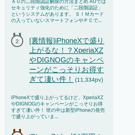
ＡＵの二段階認証解除の方法まとめ AUでは
セキュリティ強化のために「二段階認証」
というシステムがあります。 ＳＩＭカード
の入っていないスマートフォンやＰＣで...
[裏情報]iPhoneXで盛り
上がるな！？XperiaXZ
やDIGNOGのキャンペ
ーンがこっそりお得す
ぎて凄い件！
(11,334pv)
iPhoneXで盛り上がってるけど、XperiaXZ
やDIGNOGのキャンペーンがこっそりお得
すぎて凄い件！ 世の中は新型iPhoneの発売
で盛り上がっていま...