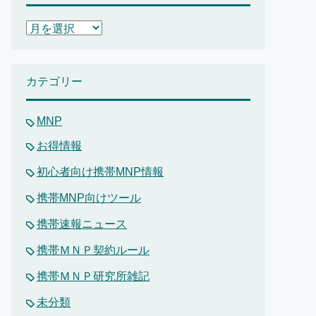
ア
ー
カ
イ
カテゴリー
ブ
MNP
お得情報
初心者向け携帯MNP情報
携帯MNP向けツール
携帯速報ニュース
携帯ＭＮＰ契約ルール
携帯ＭＮＰ研究所雑記
未分類