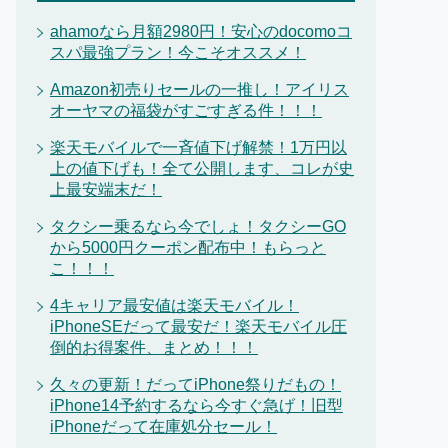
ahamoなら月額2980円！安心のdocomoコ
スパ最強プラン！今こそオススメ！
Amazon初売りセールの一推し！アイリス
オーヤマの福袋がすごすぎる件！！！
楽天モバイルで一斉値下げ解禁！1万円以
上の値下げも！全て公開します、コレが史
上最安端末だ！
タクシー乗るなら今でしょ！タクシーGO
から5000円クーポン配布中！もらっと
こ！！！
4キャリア最安値は楽天モバイル！
iPhoneSEだって最安だ！楽天モバイル圧
倒的お得案件、まとめ！！！
久々の更新！だってiPhone祭りだもの！
iPhone14予約するなら今すぐ急げ！旧型
iPhoneだって在庫処分セール！