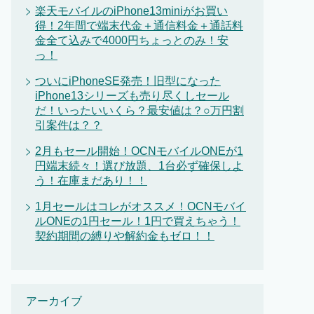
楽天モバイルのiPhone13miniがお買い
得！2年間で端末代金＋通信料金＋通話料
金全て込みで4000円ちょっとのみ！安
っ！
ついにiPhoneSE発売！旧型になった
iPhone13シリーズも売り尽くしセール
だ！いったいいくら？最安値は？○万円割
引案件は？？
2月もセール開始！OCNモバイルONEが1
円端末続々！選び放題、1台必ず確保しよ
う！在庫まだあり！！
1月セールはコレがオススメ！OCNモバイ
ルONEの1円セール！1円で買えちゃう！
契約期間の縛りや解約金もゼロ！！
アーカイブ