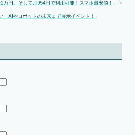
が一括2万円、そして月954円で利用可能！スマホ最安値！
」
けじゃない！AIやロボットの未来まで展示イベント！
」