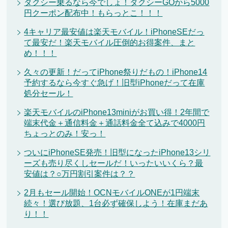
タクシー乗るなら今でしょ！タクシーGOから5000
円クーポン配布中！もらっとこ！！！
4キャリア最安値は楽天モバイル！iPhoneSEだっ
て最安だ！楽天モバイル圧倒的お得案件、まと
め！！！
久々の更新！だってiPhone祭りだもの！iPhone14
予約するなら今すぐ急げ！旧型iPhoneだって在庫
処分セール！
楽天モバイルのiPhone13miniがお買い得！2年間で
端末代金＋通信料金＋通話料金全て込みで4000円
ちょっとのみ！安っ！
ついにiPhoneSE発売！旧型になったiPhone13シリ
ーズも売り尽くしセールだ！いったいいくら？最
安値は？○万円割引案件は？？
2月もセール開始！OCNモバイルONEが1円端末
続々！選び放題、1台必ず確保しよう！在庫まだあ
り！！