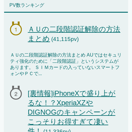
PV数ランキング
ＡＵの二段階認証解除の方法
まとめ
(41,115pv)
ＡＵの二段階認証解除の方法まとめ AUではセキュリ
ティ強化のために「二段階認証」というシステムが
あります。 ＳＩＭカードの入っていないスマートフ
ォンやＰＣで...
[裏情報]iPhoneXで盛り上が
るな！？XperiaXZや
DIGNOGのキャンペーンが
こっそりお得すぎて凄い
件！
(11,336pv)