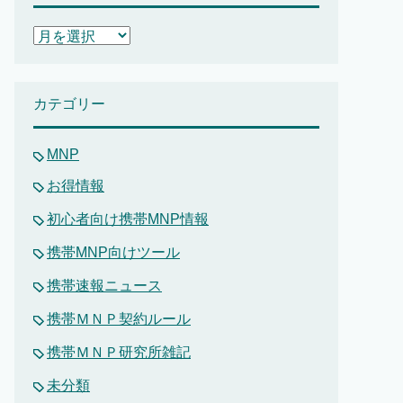
ア
ー
カ
イ
カテゴリー
ブ
MNP
お得情報
初心者向け携帯MNP情報
携帯MNP向けツール
携帯速報ニュース
携帯ＭＮＰ契約ルール
携帯ＭＮＰ研究所雑記
未分類