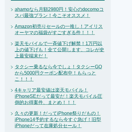
ahamoなら月額2980円！安心のdocomoコ
スパ最強プラン！今こそオススメ！
Amazon初売りセールの一推し！アイリス
オーヤマの福袋がすごすぎる件！！！
楽天モバイルで一斉値下げ解禁！1万円以
上の値下げも！全て公開します、コレが史
上最安端末だ！
タクシー乗るなら今でしょ！タクシーGO
から5000円クーポン配布中！もらっと
こ！！！
4キャリア最安値は楽天モバイル！
iPhoneSEだって最安だ！楽天モバイル圧
倒的お得案件、まとめ！！！
久々の更新！だってiPhone祭りだもの！
iPhone14予約するなら今すぐ急げ！旧型
iPhoneだって在庫処分セール！