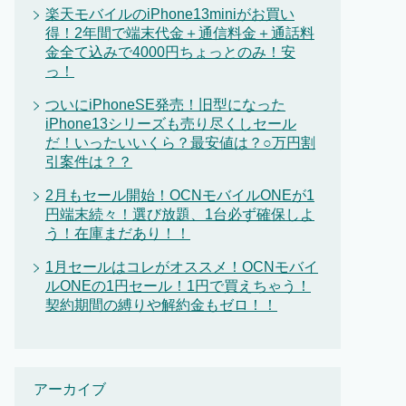
楽天モバイルのiPhone13miniがお買い
得！2年間で端末代金＋通信料金＋通話料
金全て込みで4000円ちょっとのみ！安
っ！
ついにiPhoneSE発売！旧型になった
iPhone13シリーズも売り尽くしセール
だ！いったいいくら？最安値は？○万円割
引案件は？？
2月もセール開始！OCNモバイルONEが1
円端末続々！選び放題、1台必ず確保しよ
う！在庫まだあり！！
1月セールはコレがオススメ！OCNモバイ
ルONEの1円セール！1円で買えちゃう！
契約期間の縛りや解約金もゼロ！！
アーカイブ