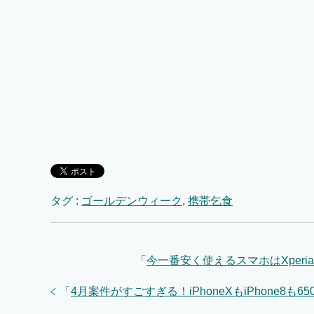
タグ :
ゴールデンウィーク
,
携帯乞食
「
今一番安く使えるスマホはXperi
「
4月案件がすごすぎる！iPhoneXもiPhone8