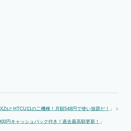
aXZsとHTCU11の二機種！月額548円で使い放題だ！
」
も65000円キャッシュバック付き！過去最高額更新！
」