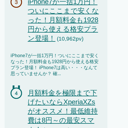
iPhone7が一括1万円！
ついにここまで安くな
った！月額料金も1928
円から使える格安プラ
ン登場！
(10,962pv)
iPhone7が一括1万円！ついにここまで安く
なった！月額料金も1928円から使える格安
プラン登場！ iPhone7は高い・・・なんて
思っていませんか？ 確...
月額料金を極限まで下
げたいならXperiaXZs
がオススメ！最低維持
費は8円～の最安スマ