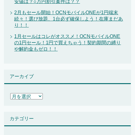
安値は？○万円割引案件は？？
2月もセール開始！OCNモバイルONEが1円端末
続々！選び放題、1台必ず確保しよう！在庫まだあ
り！！
1月セールはコレがオススメ！OCNモバイルONE
の1円セール！1円で買えちゃう！契約期間の縛り
や解約金もゼロ！！
アーカイブ
ア
ー
カ
イ
カテゴリー
ブ