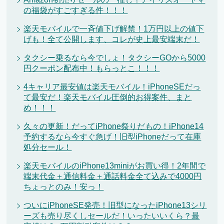
の福袋がすごすぎる件！！！
楽天モバイルで一斉値下げ解禁！1万円以上の値下
げも！全て公開します、コレが史上最安端末だ！
タクシー乗るなら今でしょ！タクシーGOから5000
円クーポン配布中！もらっとこ！！！
4キャリア最安値は楽天モバイル！iPhoneSEだっ
て最安だ！楽天モバイル圧倒的お得案件、まと
め！！！
久々の更新！だってiPhone祭りだもの！iPhone14
予約するなら今すぐ急げ！旧型iPhoneだって在庫
処分セール！
楽天モバイルのiPhone13miniがお買い得！2年間で
端末代金＋通信料金＋通話料金全て込みで4000円
ちょっとのみ！安っ！
ついにiPhoneSE発売！旧型になったiPhone13シリ
ーズも売り尽くしセールだ！いったいいくら？最