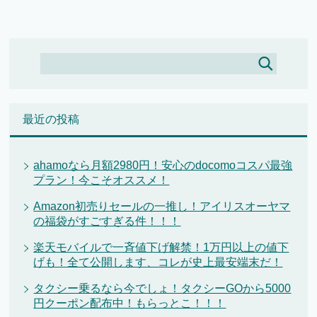
最近の投稿
ahamoなら月額2980円！安心のdocomoコスパ最強
プラン！今こそオススメ！
Amazon初売りセールの一推し！アイリスオーヤマ
の福袋がすごすぎる件！！！
楽天モバイルで一斉値下げ解禁！1万円以上の値下
げも！全て公開します、コレが史上最安端末だ！
タクシー乗るなら今でしょ！タクシーGOから5000
円クーポン配布中！もらっとこ！！！