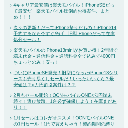
4キャリア最安値は楽天モバイル！iPhoneSEだっ
て最安だ！楽天モバイル圧倒的お得案件、まと
め！！！
久々の更新！だってiPhone祭りだもの！iPhone14
予約するなら今すぐ急げ！旧型iPhoneだって在庫
処分セール！
楽天モバイルのiPhone13miniがお買い得！2年間で
端末代金＋通信料金＋通話料金全て込みで4000円
ちょっとのみ！安っ！
ついにiPhoneSE発売！旧型になったiPhone13シリ
ーズも売り尽くしセールだ！いったいいくら？最
安値は？○万円割引案件は？？
2月もセール開始！OCNモバイルONEが1円端末
続々！選び放題、1台必ず確保しよう！在庫まだあ
り！！
1月セールはコレがオススメ！OCNモバイルONE
の1円セール！1円で買えちゃう！契約期間の縛り