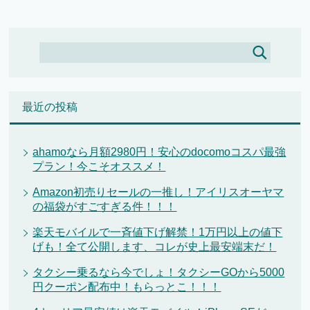
最近の投稿
ahamoなら月額2980円！安心のdocomoコスパ最強
プラン！今こそオススメ！
Amazon初売りセールの一推し！アイリスオーヤマ
の福袋がすごすぎる件！！！
楽天モバイルで一斉値下げ解禁！1万円以上の値下
げも！全て公開します、コレが史上最安端末だ！
タクシー乗るなら今でしょ！タクシーGOから5000
円クーポン配布中！もらっとこ！！！