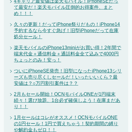
4キャリア最安値は楽天モバイル！iPhoneSEだっ
て最安だ！楽天モバイル圧倒的お得案件、まと
め！！！
久々の更新！だってiPhone祭りだもの！iPhone14
予約するなら今すぐ急げ！旧型iPhoneだって在庫
処分セール！
楽天モバイルのiPhone13miniがお買い得！2年間で
端末代金＋通信料金＋通話料金全て込みで4000円
ちょっとのみ！安っ！
ついにiPhoneSE発売！旧型になったiPhone13シリ
ーズも売り尽くしセールだ！いったいいくら？最
安値は？○万円割引案件は？？
2月もセール開始！OCNモバイルONEが1円端末
続々！選び放題、1台必ず確保しよう！在庫まだあ
り！！
1月セールはコレがオススメ！OCNモバイルONE
の1円セール！1円で買えちゃう！契約期間の縛り
や解約金もゼロ！！