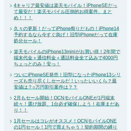
4キャリア最安値は楽天モバイル！iPhoneSEだっ
て最安だ！楽天モバイル圧倒的お得案件、まと
め！！！
久々の更新！だってiPhone祭りだもの！iPhone14
予約するなら今すぐ急げ！旧型iPhoneだって在庫
処分セール！
楽天モバイルのiPhone13miniがお買い得！2年間で
端末代金＋通信料金＋通話料金全て込みで4000円
ちょっとのみ！安っ！
ついにiPhoneSE発売！旧型になったiPhone13シリ
ーズも売り尽くしセールだ！いったいいくら？最
安値は？○万円割引案件は？？
2月もセール開始！OCNモバイルONEが1円端末
続々！選び放題、1台必ず確保しよう！在庫まだあ
り！！
1月セールはコレがオススメ！OCNモバイルONE
の1円セール！1円で買えちゃう！契約期間の縛り