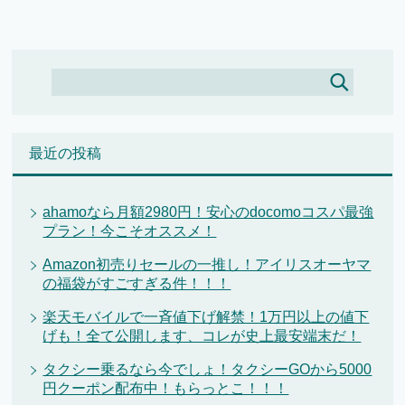
最近の投稿
ahamoなら月額2980円！安心のdocomoコスパ最強
プラン！今こそオススメ！
Amazon初売りセールの一推し！アイリスオーヤマ
の福袋がすごすぎる件！！！
楽天モバイルで一斉値下げ解禁！1万円以上の値下
げも！全て公開します、コレが史上最安端末だ！
タクシー乗るなら今でしょ！タクシーGOから5000
円クーポン配布中！もらっとこ！！！